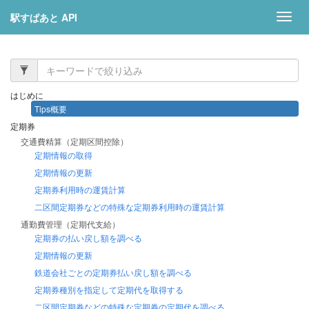
駅すぱあと API
Toggl
navig
はじめに
Tips概要
定期券
交通費精算（定期区間控除）
定期情報の取得
定期情報の更新
定期券利用時の運賃計算
二区間定期券などの特殊な定期券利用時の運賃計算
通勤費管理（定期代支給）
定期券の払い戻し額を調べる
定期情報の更新
鉄道会社ごとの定期券払い戻し額を調べる
定期券種別を指定して定期代を取得する
二区間定期券などの特殊な定期券の定期代を調べる