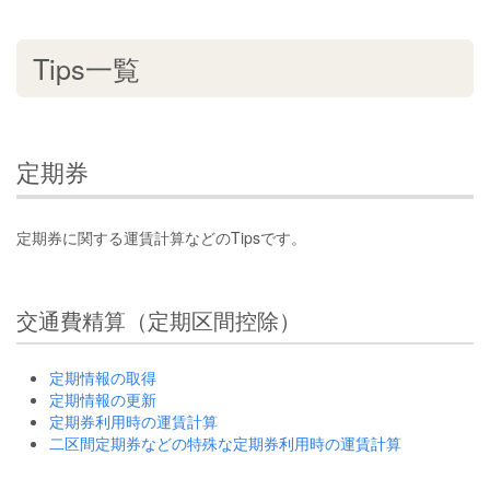
Tips一覧
定期券
定期券に関する運賃計算などのTipsです。
交通費精算（定期区間控除）
定期情報の取得
定期情報の更新
定期券利用時の運賃計算
二区間定期券などの特殊な定期券利用時の運賃計算