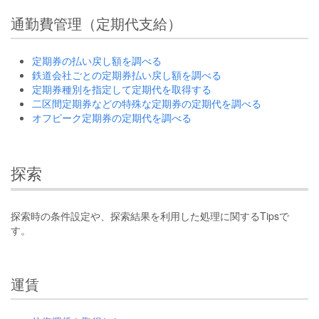
通勤費管理（定期代支給）
定期券の払い戻し額を調べる
鉄道会社ごとの定期券払い戻し額を調べる
定期券種別を指定して定期代を取得する
二区間定期券などの特殊な定期券の定期代を調べる
オフピーク定期券の定期代を調べる
探索
探索時の条件設定や、探索結果を利用した処理に関するTipsで
す。
運賃