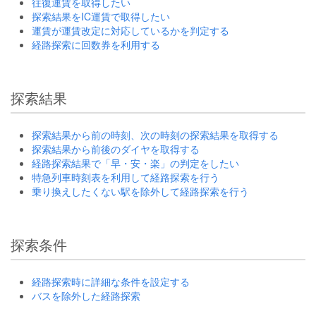
往復運賃を取得したい
探索結果をIC運賃で取得したい
運賃が運賃改定に対応しているかを判定する
経路探索に回数券を利用する
探索結果
探索結果から前の時刻、次の時刻の探索結果を取得する
探索結果から前後のダイヤを取得する
経路探索結果で「早・安・楽」の判定をしたい
特急列車時刻表を利用して経路探索を行う
乗り換えしたくない駅を除外して経路探索を行う
探索条件
経路探索時に詳細な条件を設定する
バスを除外した経路探索