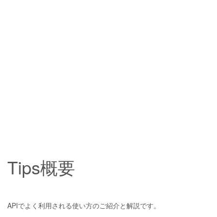
Tips概要
APIでよく利用される使い方のご紹介と解説です。