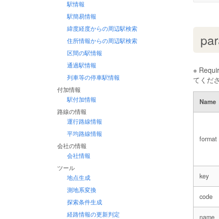
駅情報
駅簡易情報
緯度経度からの周辺駅検索
par
住所情報からの周辺駅検索
区間の駅情報
通過駅情報
※ Re
列車等の停車駅情報
てくだ
付加情報
駅付加情報
Name
路線の情報
運行路線情報
平均路線情報
format
会社の情報
会社情報
ツール
key
地点生成
測地系変換
code
探索条件生成
経路情報の更新判定
name