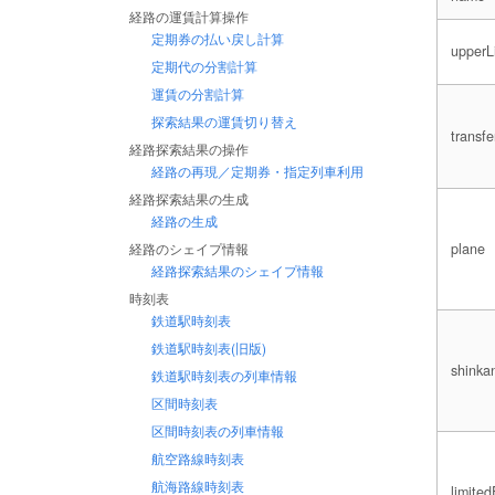
経路の運賃計算操作
定期券の払い戻し計算
upperL
定期代の分割計算
運賃の分割計算
探索結果の運賃切り替え
transf
経路探索結果の操作
経路の再現／定期券・指定列車利用
経路探索結果の生成
経路の生成
経路のシェイプ情報
plane
経路探索結果のシェイプ情報
時刻表
鉄道駅時刻表
鉄道駅時刻表(旧版)
shinka
鉄道駅時刻表の列車情報
区間時刻表
区間時刻表の列車情報
航空路線時刻表
航海路線時刻表
limited