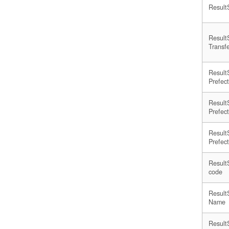
ResultS
ResultS
Transf
ResultS
Prefec
ResultS
Prefect
ResultS
Prefec
ResultS
code
ResultS
Name
ResultS