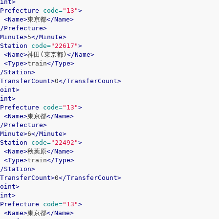
int>
Prefecture
code=
"13"
>
<Name>
東京都
</Name>
/Prefecture>
Minute>
5
</Minute>
Station
code=
"22617"
>
<Name>
神田(東京都)
</Name>
<Type>
train
</Type>
/Station>
TransferCount>
0
</TransferCount>
oint>
int>
Prefecture
code=
"13"
>
<Name>
東京都
</Name>
/Prefecture>
Minute>
6
</Minute>
Station
code=
"22492"
>
<Name>
秋葉原
</Name>
<Type>
train
</Type>
/Station>
TransferCount>
0
</TransferCount>
oint>
int>
Prefecture
code=
"13"
>
<Name>
東京都
</Name>