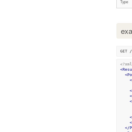
Type
ex
<?xml
<Resu
<Po
<
<
<
<
<
<
</P