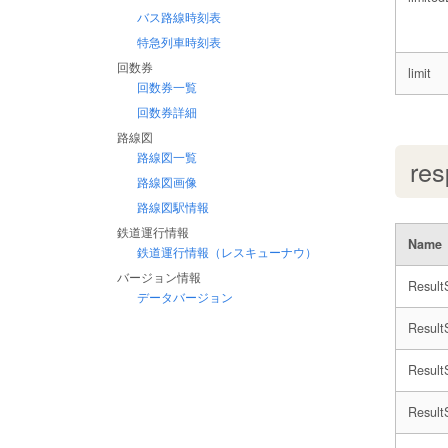
バス路線時刻表
特急列車時刻表
回数券
limit
回数券一覧
回数券詳細
路線図
路線図一覧
re
路線図画像
路線図駅情報
鉄道運行情報
Name
鉄道運行情報（レスキューナウ）
バージョン情報
Result
データバージョン
ResultS
Result
ResultS