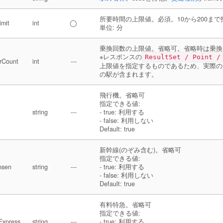
所要時間の上限値。必須。10から200ま
imit
int
◯
単位: 分
乗換回数の上限値。省略可。省略時は乗換
※レスポンスの
ResultSet / Point /
erCount
int
---
上限値を指定するものであるため、実際の
の駅が含まれます。
飛行機。省略可
指定できる値:
string
---
- true: 利用する
- false: 利用しない
Default: true
新幹線(のぞみ含む)。省略可
指定できる値:
nsen
string
---
- true: 利用する
- false: 利用しない
Default: true
有料特急。省略可
指定できる値:
Express
string
---
- true: 利用する