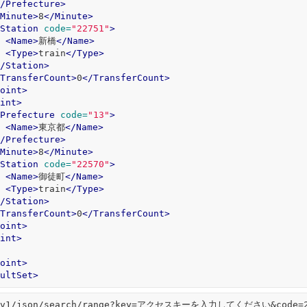
/Prefecture>
Minute>
8
</Minute>
Station
code=
"22751"
>
<Name>
新橋
</Name>
<Type>
train
</Type>
/Station>
TransferCount>
0
</TransferCount>
oint>
int>
Prefecture
code=
"13"
>
<Name>
東京都
</Name>
/Prefecture>
Minute>
8
</Minute>
Station
code=
"22570"
>
<Name>
御徒町
</Name>
<Type>
train
</Type>
/Station>
TransferCount>
0
</TransferCount>
oint>
int>
oint>
ultSet>