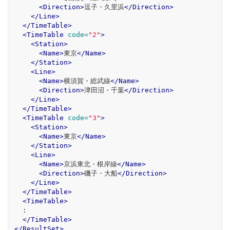
<Direction>
逗子・久里浜
</Direction>
</Line>
</TimeTable>
<TimeTable
code=
"2"
>
<Station>
<Name>
東京
</Name>
</Station>
<Line>
<Name>
横須賀・総武線
</Name>
<Direction>
津田沼・千葉
</Direction>
</Line>
</TimeTable>
<TimeTable
code=
"3"
>
<Station>
<Name>
東京
</Name>
</Station>
<Line>
<Name>
京浜東北・根岸線
</Name>
<Direction>
磯子・大船
</Direction>
</Line>
</TimeTable>
<TimeTable>
  :

</TimeTable>
</ResultSet>