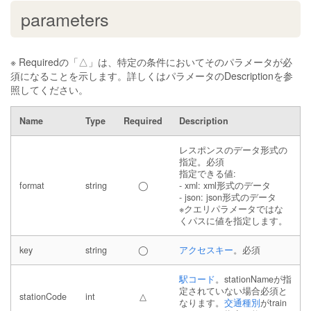
parameters
※ Requiredの「△」は、特定の条件においてそのパラメータが必
須になることを示します。詳しくはパラメータのDescriptionを参
照してください。
Name
Type
Required
Description
レスポンスのデータ形式の
指定。必須
指定できる値:
format
string
◯
- xml: xml形式のデータ
- json: json形式のデータ
※クエリパラメータではな
くパスに値を指定します。
key
string
◯
アクセスキー
。必須
駅コード
。stationNameが指
定されていない場合必須と
stationCode
int
△
なります。
交通種別
がtrain