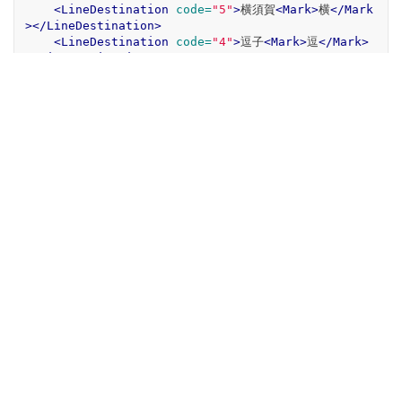
<LineDestination
code=
"5"
>
横須賀
<Mark>
横
</Mark
></LineDestination>
<LineDestination
code=
"4"
>
逗子
<Mark>
逗
</Mark>
</LineDestination>
<LineDestination
code=
"3"
>
大船
<Mark>
大
</Mark>
</LineDestination>
<LineDestination
code=
"1"
>
久里浜
<Mark/></LineD
estination>
<LineName
code=
"1"
>
無し
<Mark/></LineName>
</TimeTable>
</ResultSet>
GET /v1/json/station/timetable?key=アクセスキーを入
{
"ResultSet"
:
{
"apiVersion"
:
"1.14.0.0"
,
"engineVersion"
:
"201404_01a"
,
"TimeTable"
:
{
"code"
:
"1"
,
"Station"
:
{
"Name"
:
"東京"
},