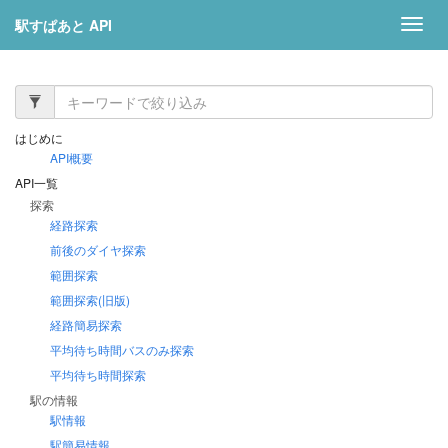
駅すぱあと API
Toggl
navig
はじめに
API概要
API一覧
探索
経路探索
前後のダイヤ探索
範囲探索
範囲探索(旧版)
経路簡易探索
平均待ち時間バスのみ探索
平均待ち時間探索
駅の情報
駅情報
駅簡易情報