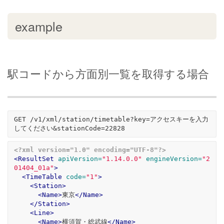
example
駅コードから方面別一覧を取得する場合
GET /v1/xml/station/timetable?key=アクセスキーを入力
<?xml version="1.0" encoding="UTF-8"?>
<ResultSet
apiVersion=
"1.14.0.0"
engineVersion=
"2
01404_01a"
>
<TimeTable
code=
"1"
>
<Station>
<Name>
東京
</Name>
</Station>
<Line>
<Name>
横須賀・総武線
</Name>