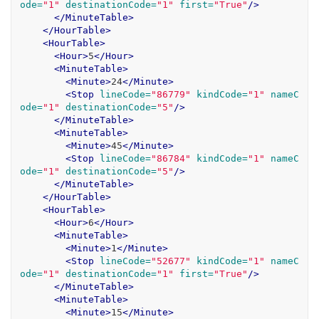
ode=
"1"
destinationCode=
"1"
first=
"True"
/>
</MinuteTable>
</HourTable>
<HourTable>
<Hour>
5
</Hour>
<MinuteTable>
<Minute>
24
</Minute>
<Stop
lineCode=
"86779"
kindCode=
"1"
nameC
ode=
"1"
destinationCode=
"5"
/>
</MinuteTable>
<MinuteTable>
<Minute>
45
</Minute>
<Stop
lineCode=
"86784"
kindCode=
"1"
nameC
ode=
"1"
destinationCode=
"5"
/>
</MinuteTable>
</HourTable>
<HourTable>
<Hour>
6
</Hour>
<MinuteTable>
<Minute>
1
</Minute>
<Stop
lineCode=
"52677"
kindCode=
"1"
nameC
ode=
"1"
destinationCode=
"1"
first=
"True"
/>
</MinuteTable>
<MinuteTable>
<Minute>
15
</Minute>