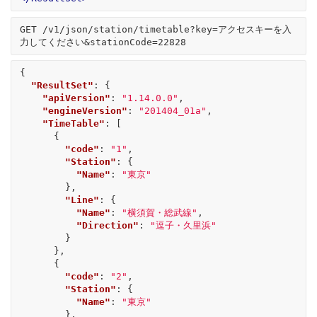
GET /v1/json/station/timetable?key=アクセスキーを入
{
"ResultSet"
:
{
"apiVersion"
:
"1.14.0.0"
,
"engineVersion"
:
"201404_01a"
,
"TimeTable"
:
[
{
"code"
:
"1"
,
"Station"
:
{
"Name"
:
"東京"
},
"Line"
:
{
"Name"
:
"横須賀・総武線"
,
"Direction"
:
"逗子・久里浜"
}
},
{
"code"
:
"2"
,
"Station"
:
{
"Name"
:
"東京"
},