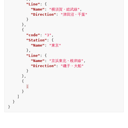
"Line"
:
{
"Name"
:
"横須賀・総武線"
,
"Direction"
:
"津田沼・千葉"
}
},
{
"code"
:
"3"
,
"Station"
:
{
"Name"
:
"東京"
},
"Line"
:
{
"Name"
:
"京浜東北・根岸線"
,
"Direction"
:
"磯子・大船"
}
},
{
:
}
]
}
}