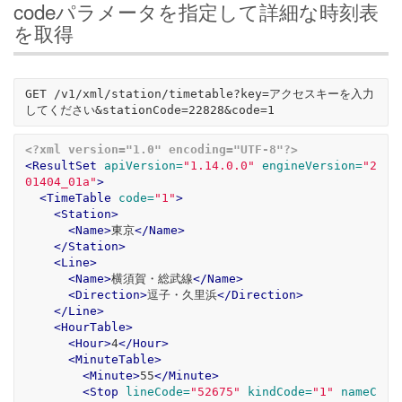
codeパラメータを指定して詳細な時刻表
を取得
GET /v1/xml/station/timetable?key=アクセスキーを入力
<?xml version="1.0" encoding="UTF-8"?>
<ResultSet
apiVersion=
"1.14.0.0"
engineVersion=
"2
01404_01a"
>
<TimeTable
code=
"1"
>
<Station>
<Name>
東京
</Name>
</Station>
<Line>
<Name>
横須賀・総武線
</Name>
<Direction>
逗子・久里浜
</Direction>
</Line>
<HourTable>
<Hour>
4
</Hour>
<MinuteTable>
<Minute>
55
</Minute>
<Stop
lineCode=
"52675"
kindCode=
"1"
nameC