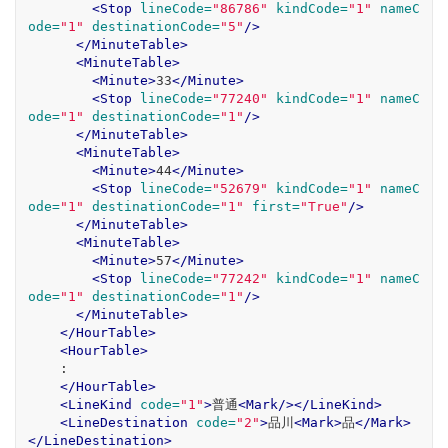
<Stop
lineCode=
"86786"
kindCode=
"1"
nameC
ode=
"1"
destinationCode=
"5"
/>
</MinuteTable>
<MinuteTable>
<Minute>
33
</Minute>
<Stop
lineCode=
"77240"
kindCode=
"1"
nameC
ode=
"1"
destinationCode=
"1"
/>
</MinuteTable>
<MinuteTable>
<Minute>
44
</Minute>
<Stop
lineCode=
"52679"
kindCode=
"1"
nameC
ode=
"1"
destinationCode=
"1"
first=
"True"
/>
</MinuteTable>
<MinuteTable>
<Minute>
57
</Minute>
<Stop
lineCode=
"77242"
kindCode=
"1"
nameC
ode=
"1"
destinationCode=
"1"
/>
</MinuteTable>
</HourTable>
<HourTable>
    :

</HourTable>
<LineKind
code=
"1"
>
普通
<Mark/></LineKind>
<LineDestination
code=
"2"
>
品川
<Mark>
品
</Mark>
</LineDestination>