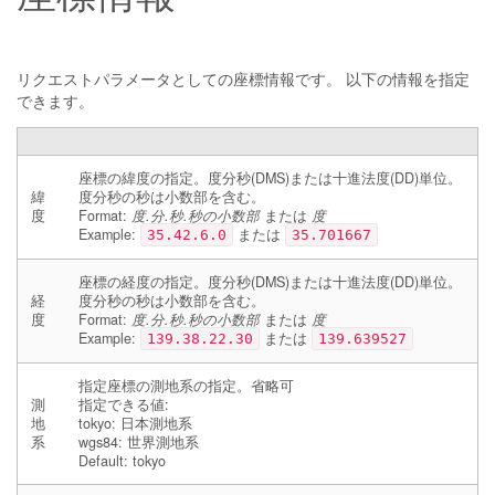
リクエストパラメータとしての座標情報です。 以下の情報を指定
できます。
座標の緯度の指定。度分秒(DMS)または十進法度(DD)単位。
緯
度分秒の秒は小数部を含む。
度
Format:
度.分.秒.秒の小数部
または
度
Example:
または
35.42.6.0
35.701667
座標の経度の指定。度分秒(DMS)または十進法度(DD)単位。
経
度分秒の秒は小数部を含む。
度
Format:
度.分.秒.秒の小数部
または
度
Example:
または
139.38.22.30
139.639527
指定座標の測地系の指定。省略可
測
指定できる値:
地
tokyo: 日本測地系
系
wgs84: 世界測地系
Default: tokyo