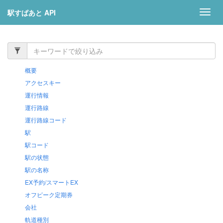
駅すぱあと API
Toggl
navig
概要
アクセスキー
運行情報
運行路線
運行路線コード
駅
駅コード
駅の状態
駅の名称
EX予約/スマートEX
オフピーク定期券
会社
軌道種別