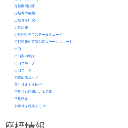
定期区間控除
定期券の種類
定期券払い戻し
定期情報
定期割り当てステータスコード
定期情報の更新判定ステータスコード
出口
出口案内標識
出口グループ
出口コード
都道府県コード
乗り換え手段種別
平均待ち時間による探索
平均路線
列車等を特定するコード
路線記号
路線記号コード
座標情報