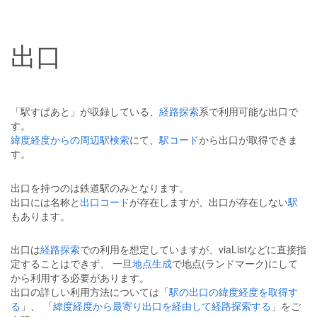
出口
「駅すぱあと」が収録している、
経路探索
系で利用可能な出口で
す。
緯度経度からの周辺駅検索
にて、
駅コード
から出口が取得できま
す。
出口を持つのは鉄道駅のみとなります。
出口には名称と
出口コード
が存在しますが、出口が存在しない
駅
もあります。
出口は
経路探索
での利用を想定していますが、viaListなどに直接指
定することはできず、 一旦
地点生成
で地点(ランドマーク)にして
から利用する必要があります。
出口の詳しい利用方法については「
駅の出口の緯度経度を取得す
る
」、 「
緯度経度から最寄り出口を経由して経路探索する
」をご