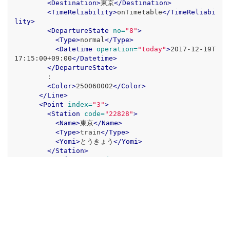
<Destination>
東京
</Destination>
<TimeReliability>
onTimetable
</TimeReliabi
lity>
<DepartureState
no=
"8"
>
<Type>
normal
</Type>
<Datetime
operation=
"today"
>
2017-12-19T
17:15:00+09:00
</Datetime>
</DepartureState>
        :

<Color>
250060002
</Color>
</Line>
<Point
index=
"3"
>
<Station
code=
"22828"
>
<Name>
東京
</Name>
<Type>
train
</Type>
<Yomi>
とうきょう
</Yomi>
</Station>
<Prefecture
code=
"13"
>
<Name>
東京都
</Name>
</Prefecture>
<GeoPoint
longi=
"139.46.13.59"
lati=
"35.4
0.41.9"
longi_d=
"139.770444"
gcs=
"tokyo"
lati_d
=
"35.678083"
/>
</Point>
</Route>