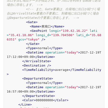
出口を含む地点データが指定され、かつ出口を利用する経路である
場合に存在します。 -->
<!-- また、Gate要素は、出発地に出口が紐づく場
合はArrivalState要素の子要素に、到着地に出口が紐づく場合
はDepartureStateの子要素に存在します。 -->
<Gate>
<Name>
東南口
</Name>
<GeoPoint
longi=
"139.42.16.22"
lati
=
"35.41.10.86"
longi_d=
"139.704506"
lati_d=
"35.68
6351"
gcs=
"tokyo"
/>
</Gate>
<Type>
normal
</Type>
<Datetime
operation=
"today"
>
2017-12-19T
17:12:00+09:00
</Datetime>
</ArrivalState>
<Destination
/>
<TimeReliability>
average
</TimeReliability
>
<DepartureState>
<Type>
normal
</Type>
<Datetime
operation=
"today"
>
2017-12-19T
16:57:00+09:00
</Datetime>
</DepartureState>
<Color>
000000000
</Color>
</Line>