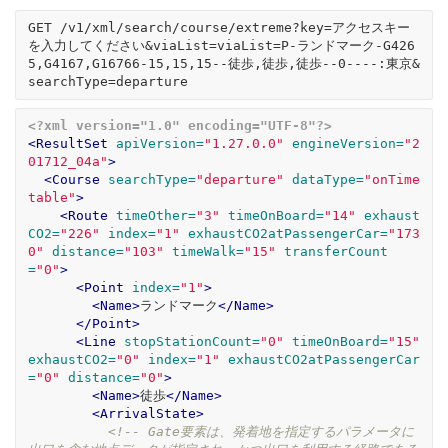
GET /v1/xml/search/course/extreme?key=アクセスキー
を入力してください&viaList=viaList=P-ランドマーク-G426
5,G4167,G16766-15,15,15--徒歩,徒歩,徒歩--0----:東京&
<?xml version="1.0" encoding="UTF-8"?>
<ResultSet
apiVersion=
"1.27.0.0"
engineVersion=
"2
01712_04a"
>
<Course
searchType=
"departure"
dataType=
"onTime
table"
>
<Route
timeOther=
"3"
timeOnBoard=
"14"
exhaust
CO2=
"226"
index=
"1"
exhaustCO2atPassengerCar=
"173
0"
distance=
"103"
timeWalk=
"15"
transferCount
=
"0"
>
<Point
index=
"1"
>
<Name>
ランドマーク
</Name>
</Point>
<Line
stopStationCount=
"0"
timeOnBoard=
"15"
exhaustCO2=
"0"
index=
"1"
exhaustCO2atPassengerCar
=
"0"
distance=
"0"
>
<Name>
徒歩
</Name>
<ArrivalState>
<!-- Gate要素は、発着地を指定するパラメータに