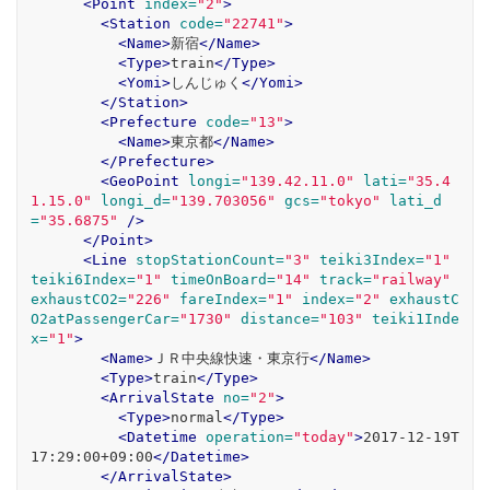
<Point
index=
"2"
>
<Station
code=
"22741"
>
<Name>
新宿
</Name>
<Type>
train
</Type>
<Yomi>
しんじゅく
</Yomi>
</Station>
<Prefecture
code=
"13"
>
<Name>
東京都
</Name>
</Prefecture>
<GeoPoint
longi=
"139.42.11.0"
lati=
"35.4
1.15.0"
longi_d=
"139.703056"
gcs=
"tokyo"
lati_d
=
"35.6875"
/>
</Point>
<Line
stopStationCount=
"3"
teiki3Index=
"1"
teiki6Index=
"1"
timeOnBoard=
"14"
track=
"railway"
exhaustCO2=
"226"
fareIndex=
"1"
index=
"2"
exhaustC
O2atPassengerCar=
"1730"
distance=
"103"
teiki1Inde
x=
"1"
>
<Name>
ＪＲ中央線快速・東京行
</Name>
<Type>
train
</Type>
<ArrivalState
no=
"2"
>
<Type>
normal
</Type>
<Datetime
operation=
"today"
>
2017-12-19T
17:29:00+09:00
</Datetime>
</ArrivalState>