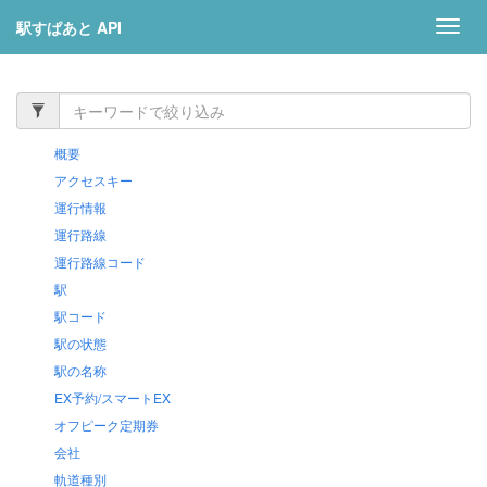
駅すぱあと API
Toggl
navig
概要
アクセスキー
運行情報
運行路線
運行路線コード
駅
駅コード
駅の状態
駅の名称
EX予約/スマートEX
オフピーク定期券
会社
軌道種別